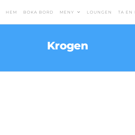
HEM
BOKA BORD
MENY
LOUNGEN
TA EN 
OGEN
Krogen