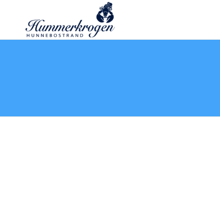
HUMMERKR
Hunnebostrand