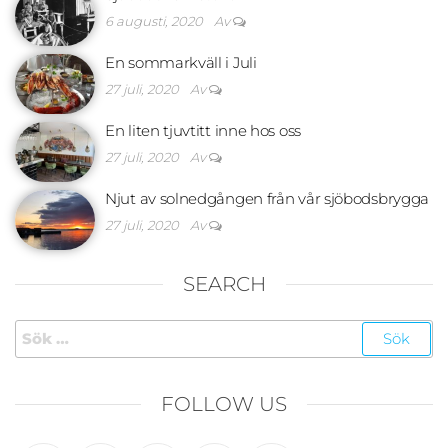
6 augusti, 2020
Av
En sommarkväll i Juli
27 juli, 2020
Av
En liten tjuvtitt inne hos oss
27 juli, 2020
Av
Njut av solnedgången från vår sjöbodsbrygga
27 juli, 2020
Av
SEARCH
Sök
efter:
FOLLOW US