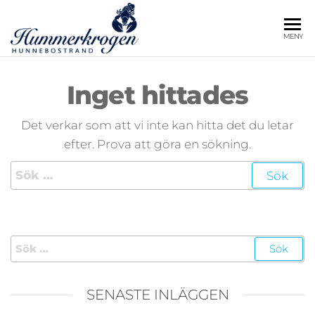
Hoppa
till
HUMMERKROG
Hunnebostrand
MENY
innehåll
Inget hittades
Det verkar som att vi inte kan hitta det du letar
efter. Prova att göra en sökning.
Sök
efter:
Sök
efter:
SENASTE INLÄGGEN